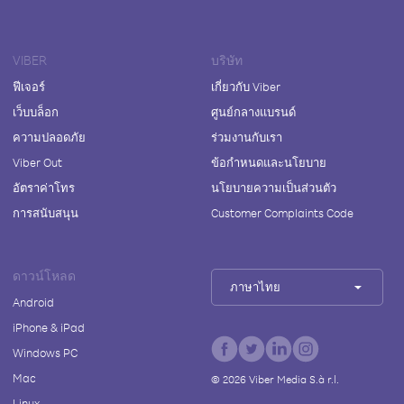
VIBER
บริษัท
ฟีเจอร์
เกี่ยวกับ Viber
เว็บบล็อก
ศูนย์กลางแบรนด์
ความปลอดภัย
ร่วมงานกับเรา
Viber Out
ข้อกำหนดและนโยบาย
อัตราค่าโทร
นโยบายความเป็นส่วนตัว
การสนับสนุน
Customer Complaints Code
ดาวน์โหลด
ภาษาไทย
Android
iPhone & iPad
Windows PC
Mac
©
2026
Viber Media S.à r.l.
Linux