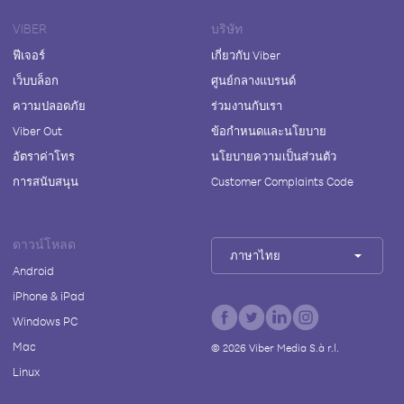
VIBER
บริษัท
ฟีเจอร์
เกี่ยวกับ Viber
เว็บบล็อก
ศูนย์กลางแบรนด์
ความปลอดภัย
ร่วมงานกับเรา
Viber Out
ข้อกำหนดและนโยบาย
อัตราค่าโทร
นโยบายความเป็นส่วนตัว
การสนับสนุน
Customer Complaints Code
ดาวน์โหลด
ภาษาไทย
Android
iPhone & iPad
Windows PC
Mac
©
2026
Viber Media S.à r.l.
Linux