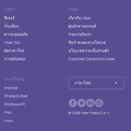
VIBER
บริษัท
ฟีเจอร์
เกี่ยวกับ Viber
เว็บบล็อก
ศูนย์กลางแบรนด์
ความปลอดภัย
ร่วมงานกับเรา
Viber Out
ข้อกำหนดและนโยบาย
อัตราค่าโทร
นโยบายความเป็นส่วนตัว
การสนับสนุน
Customer Complaints Code
ดาวน์โหลด
ภาษาไทย
Android
iPhone & iPad
Windows PC
Mac
©
2026
Viber Media S.à r.l.
Linux