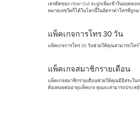
เครดิตของ Viber Out จะถูกเพิ่มเข้าในยอดคงเห
หมายเลขใดก็ได้ในโลกนี้ในอัตราค่าโทรที่ถูก
แพ็คเกจการโทร 30 วัน
แพ็คเกจการโทร 30 วันช่วยให้คุณสามารถโทรไป
แพ็คเกจสมาชิกรายเดือน
แพ็คเกจสมาชิกรายเดือนช่วยให้คุณมีอิสระใน
ต้องคอยต่ออายุแพ็คเกจ คุณจะสามารถประหยัด