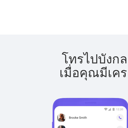
โทรไปบังกลา
เมื่อคุณมีเค