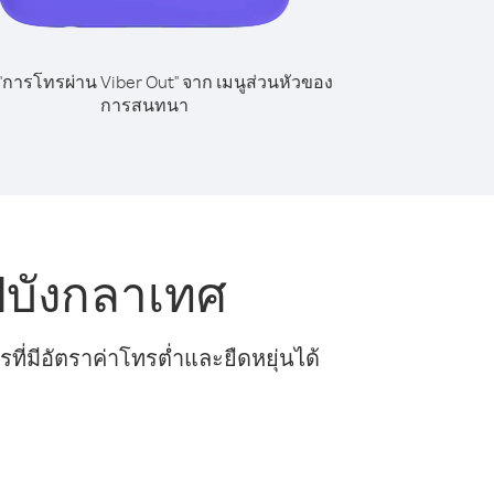
 "การโทรผ่าน Viber Out" จาก เมนูส่วนหัวของ
การสนทนา
ปบังกลาเทศ
ี่มีอัตราค่าโทรต่ำและยืดหยุ่นได้