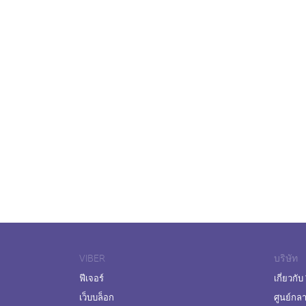
VIBER
บริษัท
ฟีเจอร์
เกี่ยวกับ
เว็บบล็อก
ศูนย์กล