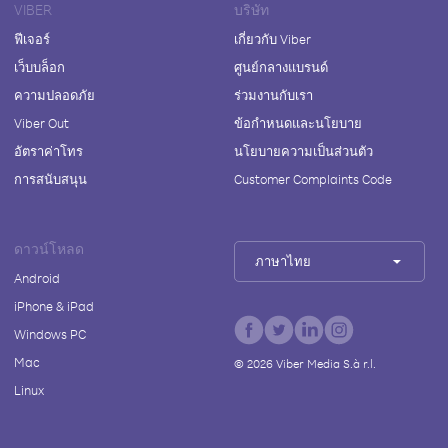
VIBER
บริษัท
ฟีเจอร์
เกี่ยวกับ Viber
เว็บบล็อก
ศูนย์กลางแบรนด์
ความปลอดภัย
ร่วมงานกับเรา
Viber Out
ข้อกำหนดและนโยบาย
อัตราค่าโทร
นโยบายความเป็นส่วนตัว
การสนับสนุน
Customer Complaints Code
ดาวน์โหลด
ภาษาไทย
Android
iPhone & iPad
Windows PC
Mac
©
2026
Viber Media S.à r.l.
Linux