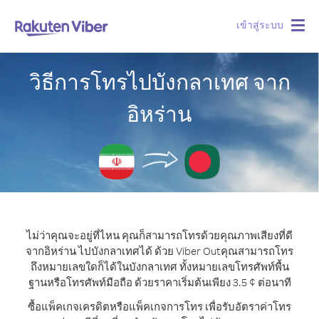
เข้าสู่ระบบ
Togg
navig
วิธีการโทรไปบังกลาเทศ จาก
อิหร่าน
ไม่ว่าคุณจะอยู่ที่ไหน คุณก็สามารถโทรด้วยคุณภาพเสียงที่ดี
จากอิหร่าน ไปบังกลาเทศได้ ด้วย Viber Out
คุณสามารถโทร
ถึงหมายเลขใดก็ได้ในบังกลาเทศ ทั้งหมายเลขโทรศัพท์พื้น
ฐานหรือโทรศัพท์มือถือ ด้วยราคาเริ่มต้นเพียง 3.5 ¢ ต่อนาที
ซื้อแพ็คเกจเครดิตหรือแพ็คเกจการโทร เพื่อรับอัตราค่าโทร