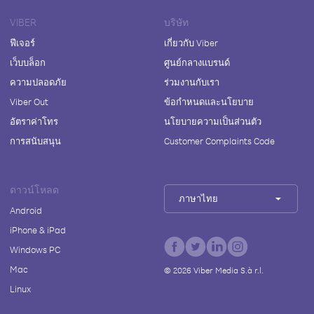
VIBER
บริษัท
ฟีเจอร์
เกี่ยวกับ Viber
เว็บบล็อก
ศูนย์กลางแบรนด์
ความปลอดภัย
ร่วมงานกับเรา
Viber Out
ข้อกำหนดและนโยบาย
อัตราค่าโทร
นโยบายความเป็นส่วนตัว
การสนับสนุน
Customer Complaints Code
ดาวน์โหลด
ภาษาไทย
Android
iPhone & iPad
Windows PC
Mac
©
2026
Viber Media S.à r.l.
Linux