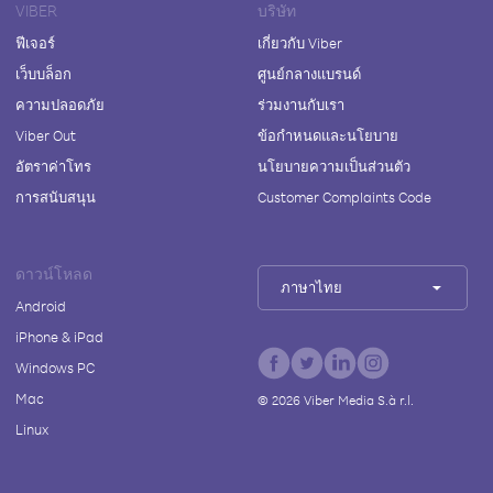
VIBER
บริษัท
ฟีเจอร์
เกี่ยวกับ Viber
เว็บบล็อก
ศูนย์กลางแบรนด์
ความปลอดภัย
ร่วมงานกับเรา
Viber Out
ข้อกำหนดและนโยบาย
อัตราค่าโทร
นโยบายความเป็นส่วนตัว
การสนับสนุน
Customer Complaints Code
ดาวน์โหลด
ภาษาไทย
Android
iPhone & iPad
Windows PC
Mac
©
2026
Viber Media S.à r.l.
Linux