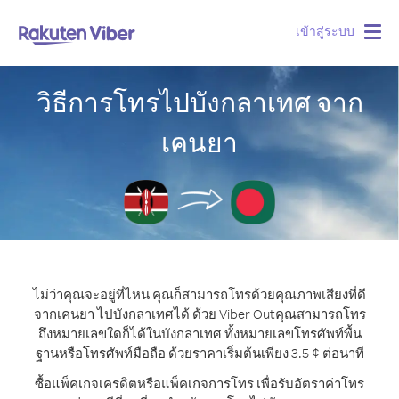
เข้าสู่ระบบ
Togg
navig
วิธีการโทรไปบังกลาเทศ จาก
เคนยา
ไม่ว่าคุณจะอยู่ที่ไหน คุณก็สามารถโทรด้วยคุณภาพเสียงที่ดี
จากเคนยา ไปบังกลาเทศได้ ด้วย Viber Out
คุณสามารถโทร
ถึงหมายเลขใดก็ได้ในบังกลาเทศ ทั้งหมายเลขโทรศัพท์พื้น
ฐานหรือโทรศัพท์มือถือ ด้วยราคาเริ่มต้นเพียง 3.5 ¢ ต่อนาที
ซื้อแพ็คเกจเครดิตหรือแพ็คเกจการโทร เพื่อรับอัตราค่าโทร