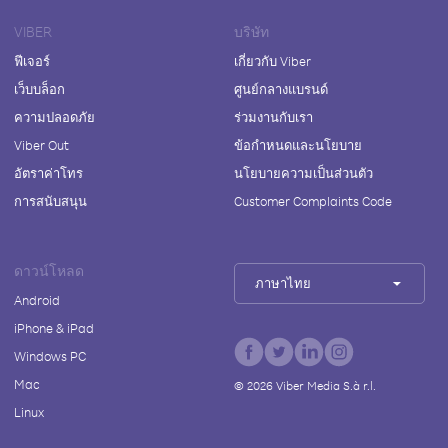
VIBER
บริษัท
ฟีเจอร์
เกี่ยวกับ Viber
เว็บบล็อก
ศูนย์กลางแบรนด์
ความปลอดภัย
ร่วมงานกับเรา
Viber Out
ข้อกำหนดและนโยบาย
อัตราค่าโทร
นโยบายความเป็นส่วนตัว
การสนับสนุน
Customer Complaints Code
ดาวน์โหลด
ภาษาไทย
Android
iPhone & iPad
Windows PC
Mac
©
2026
Viber Media S.à r.l.
Linux