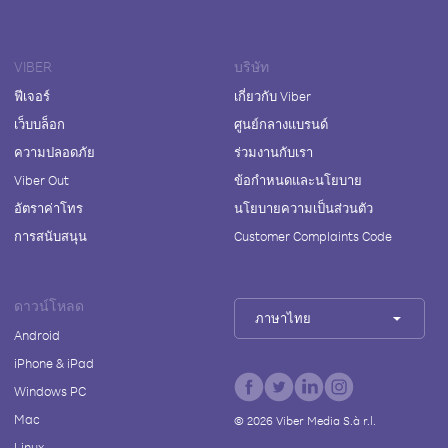
VIBER
บริษัท
ฟีเจอร์
เกี่ยวกับ Viber
เว็บบล็อก
ศูนย์กลางแบรนด์
ความปลอดภัย
ร่วมงานกับเรา
Viber Out
ข้อกำหนดและนโยบาย
อัตราค่าโทร
นโยบายความเป็นส่วนตัว
การสนับสนุน
Customer Complaints Code
ดาวน์โหลด
ภาษาไทย
Android
iPhone & iPad
Windows PC
Mac
©
2026
Viber Media S.à r.l.
Linux