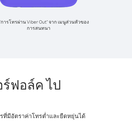
 "การโทรผ่าน Viber Out" จาก เมนูส่วนหัวของ
การสนทนา
ร์ฟอล์ค ไป
ี่มีอัตราค่าโทรต่ำและยืดหยุ่นได้