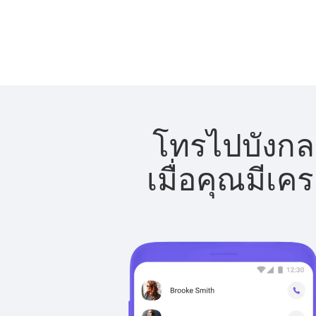
โทรไปบังกลา
เมื่อคุณมีเค