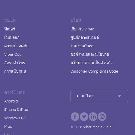
VIBER
บริษัท
ฟีเจอร์
เกี่ยวกับ Viber
เว็บบล็อก
ศูนย์กลางแบรนด์
ความปลอดภัย
ร่วมงานกับเรา
Viber Out
ข้อกำหนดและนโยบาย
อัตราค่าโทร
นโยบายความเป็นส่วนตัว
การสนับสนุน
Customer Complaints Code
ดาวน์โหลด
ภาษาไทย
Android
iPhone & iPad
Windows PC
Mac
©
2026
Viber Media S.à r.l.
Linux