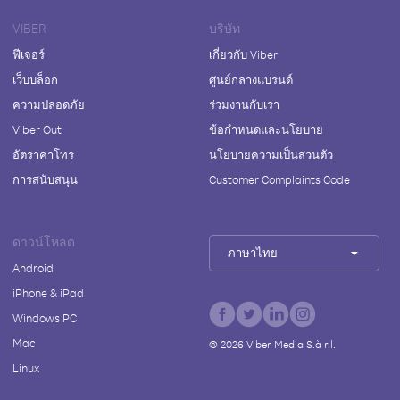
VIBER
บริษัท
ฟีเจอร์
เกี่ยวกับ Viber
เว็บบล็อก
ศูนย์กลางแบรนด์
ความปลอดภัย
ร่วมงานกับเรา
Viber Out
ข้อกำหนดและนโยบาย
อัตราค่าโทร
นโยบายความเป็นส่วนตัว
การสนับสนุน
Customer Complaints Code
ดาวน์โหลด
ภาษาไทย
Android
iPhone & iPad
Windows PC
Mac
©
2026
Viber Media S.à r.l.
Linux