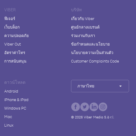
VIBER
บริษัท
ฟีเจอร์
เกี่ยวกับ Viber
เว็บบล็อก
ศูนย์กลางแบรนด์
ความปลอดภัย
ร่วมงานกับเรา
Viber Out
ข้อกำหนดและนโยบาย
อัตราค่าโทร
นโยบายความเป็นส่วนตัว
การสนับสนุน
Customer Complaints Code
ดาวน์โหลด
ภาษาไทย
Android
iPhone & iPad
Windows PC
Mac
©
2026
Viber Media S.à r.l.
Linux