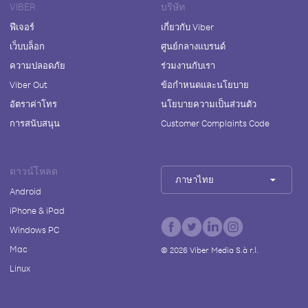
VIBER
บริษัท
ฟีเจอร์
เกี่ยวกับ Viber
เว็บบล็อก
ศูนย์กลางแบรนด์
ความปลอดภัย
ร่วมงานกับเรา
Viber Out
ข้อกำหนดและนโยบาย
อัตราค่าโทร
นโยบายความเป็นส่วนตัว
การสนับสนุน
Customer Complaints Code
ดาวน์โหลด
ภาษาไทย
Android
iPhone & iPad
Windows PC
Mac
©
2026
Viber Media S.à r.l.
Linux