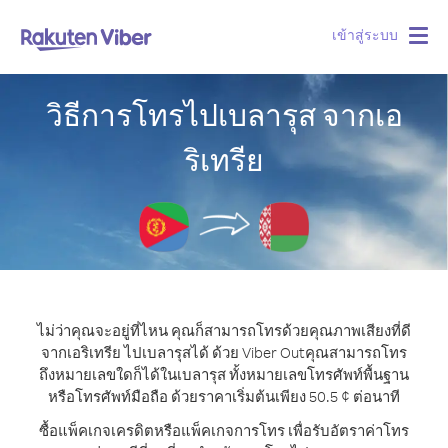
เข้าสู่ระบบ
Togg
navig
วิธีการโทรไปเบลารุส จากเอ
ริเทรีย
ไม่ว่าคุณจะอยู่ที่ไหน คุณก็สามารถโทรด้วยคุณภาพเสียงที่ดี
จากเอริเทรีย ไปเบลารุสได้ ด้วย Viber Out
คุณสามารถโทร
ถึงหมายเลขใดก็ได้ในเบลารุส ทั้งหมายเลขโทรศัพท์พื้นฐาน
หรือโทรศัพท์มือถือ ด้วยราคาเริ่มต้นเพียง 50.5 ¢ ต่อนาที
ซื้อแพ็คเกจเครดิตหรือแพ็คเกจการโทร เพื่อรับอัตราค่าโทร