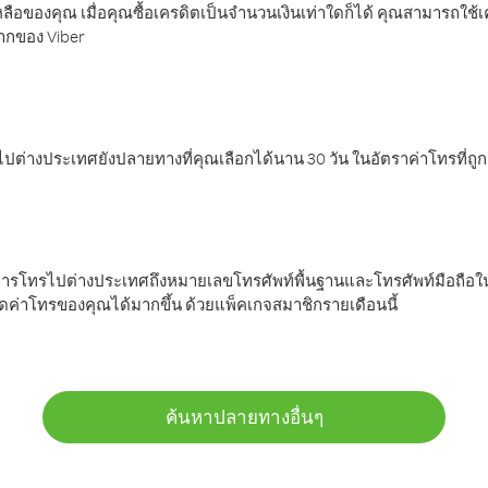
ลือของคุณ เมื่อคุณซื้อเครดิตเป็นจำนวนเงินเท่าใดก็ได้ คุณสามารถใช้
มากของ Viber
ต่างประเทศยังปลายทางที่คุณเลือกได้นาน 30 วัน ในอัตราค่าโทรที่ถู
การโทรไปต่างประเทศถึงหมายเลขโทรศัพท์พื้นฐานและโทรศัพท์มือถือใน
ค่าโทรของคุณได้มากขึ้น ด้วยแพ็คเกจสมาชิกรายเดือนนี้
ค้นหาปลายทางอื่นๆ