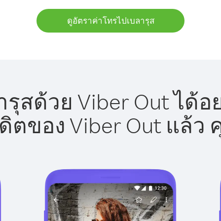
ดูอัตราค่าโทรไปเบลารุส
ุสด้วย Viber Out ได้อ
รดิตของ Viber Out แล้ว