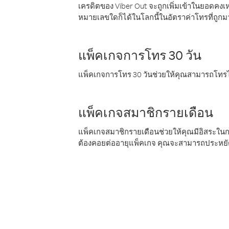
เครดิตของ Viber Out จะถูกเพิ่มเข้าในยอดคงเห
หมายเลขใดก็ได้ในโลกนี้ในอัตราค่าโทรที่ถูก
แพ็คเกจการโทร 30 วัน
แพ็คเกจการโทร 30 วันช่วยให้คุณสามารถโทรไป
แพ็คเกจสมาชิกรายเดือน
แพ็คเกจสมาชิกรายเดือนช่วยให้คุณมีอิสระใน
ต้องคอยต่ออายุแพ็คเกจ คุณจะสามารถประหยัด