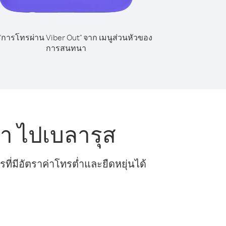
 "การโทรผ่าน Viber Out" จาก เมนูส่วนหัวของ
การสนทนา
า ไปเบลารุส
ี่มีอัตราค่าโทรต่ำและยืดหยุ่นได้