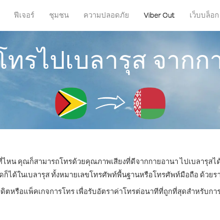
ฟีเจอร์
ชุมชน
ความปลอดภัย
Viber Out
เว็บบล็อก
รโทรไปเบลารุส จาก
่ที่ไหน คุณก็สามารถโทรด้วยคุณภาพเสียงที่ดีจากกายอานา ไปเบลารุสได้
ด้ในเบลารุส ทั้งหมายเลขโทรศัพท์พื้นฐานหรือโทรศัพท์มือถือ ด้วยราคา
รดิตหรือแพ็คเกจการโทร เพื่อรับอัตราค่าโทรต่อนาทีที่ถูกที่สุดสำหรับก