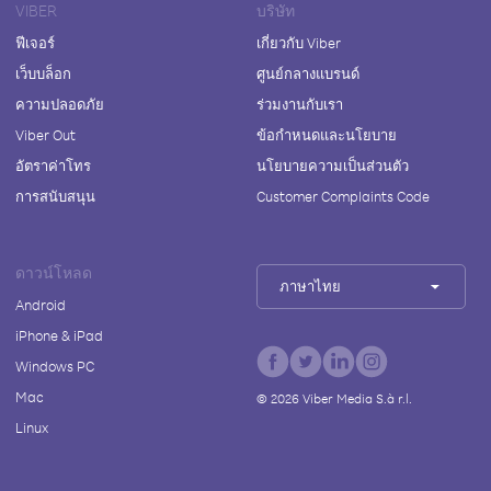
VIBER
บริษัท
ฟีเจอร์
เกี่ยวกับ Viber
เว็บบล็อก
ศูนย์กลางแบรนด์
ความปลอดภัย
ร่วมงานกับเรา
Viber Out
ข้อกำหนดและนโยบาย
อัตราค่าโทร
นโยบายความเป็นส่วนตัว
การสนับสนุน
Customer Complaints Code
ดาวน์โหลด
ภาษาไทย
Android
iPhone & iPad
Windows PC
Mac
©
2026
Viber Media S.à r.l.
Linux