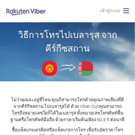
เข้าสู่ระบบ
Togg
navig
วิธีการโทรไปเบลารุส จาก
คีร์กีซสถาน
ไม่ว่าคุณจะอยู่ที่ไหน คุณก็สามารถโทรด้วยคุณภาพเสียงที่ดี
จากคีร์กีซสถาน ไปเบลารุสได้ ด้วย Viber Out
คุณสามารถ
โทรถึงหมายเลขใดก็ได้ในเบลารุส ทั้งหมายเลขโทรศัพท์พื้น
ฐานหรือโทรศัพท์มือถือ ด้วยราคาเริ่มต้นเพียง 50.5 ¢ ต่อนาที
ซื้อแพ็คเกจเครดิตหรือแพ็คเกจการโทร เพื่อรับอัตราค่าโทร