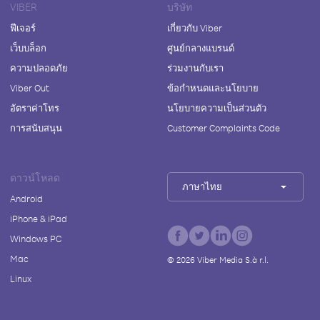
VIBER
บริษัท
ฟีเจอร์
เกี่ยวกับ Viber
เว็บบล็อก
ศูนย์กลางแบรนด์
ความปลอดภัย
ร่วมงานกับเรา
Viber Out
ข้อกำหนดและนโยบาย
อัตราค่าโทร
นโยบายความเป็นส่วนตัว
การสนับสนุน
Customer Complaints Code
ดาวน์โหลด
ภาษาไทย
Android
iPhone & iPad
Windows PC
Mac
©
2026
Viber Media S.à r.l.
Linux