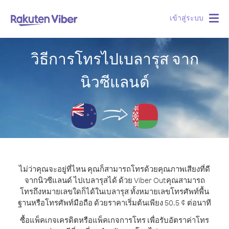
เข้าสู่ระบบ
Togg
navig
วิธีการโทรไปเบลารุส จาก
นิวซีแลนด์
ไม่ว่าคุณจะอยู่ที่ไหน คุณก็สามารถโทรด้วยคุณภาพเสียงที่ดี
จากนิวซีแลนด์ ไปเบลารุสได้ ด้วย Viber Out
คุณสามารถ
โทรถึงหมายเลขใดก็ได้ในเบลารุส ทั้งหมายเลขโทรศัพท์พื้น
ฐานหรือโทรศัพท์มือถือ ด้วยราคาเริ่มต้นเพียง 50.5 ¢ ต่อนาที
ซื้อแพ็คเกจเครดิตหรือแพ็คเกจการโทร เพื่อรับอัตราค่าโทร