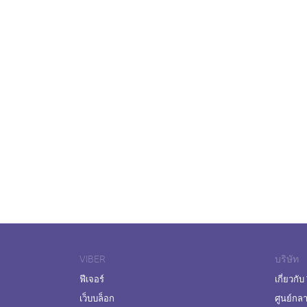
VIBER
บริษัท
ฟีเจอร์
เกี่ยวกับ
เว็บบล็อก
ศูนย์กล