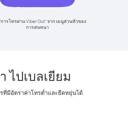
 "การโทรผ่าน Viber Out" จาก เมนูส่วนหัวของ
การสนทนา
า ไปเบลเยียม
ี่มีอัตราค่าโทรต่ำและยืดหยุ่นได้