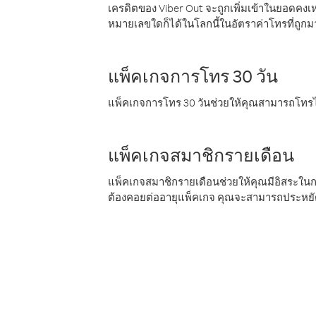
เครดิตของ Viber Out จะถูกเพิ่มเข้าในยอดคงเห
หมายเลขใดก็ได้ในโลกนี้ในอัตราค่าโทรที่ถูก
แพ็คเกจการโทร 30 วัน
แพ็คเกจการโทร 30 วันช่วยให้คุณสามารถโทรไป
แพ็คเกจสมาชิกรายเดือน
แพ็คเกจสมาชิกรายเดือนช่วยให้คุณมีอิสระใน
ต้องคอยต่ออายุแพ็คเกจ คุณจะสามารถประหยัด