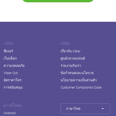
VIBER
บริษัท
ฟีเจอร์
เกี่ยวกับ Viber
เว็บบล็อก
ศูนย์กลางแบรนด์
ความปลอดภัย
ร่วมงานกับเรา
Viber Out
ข้อกำหนดและนโยบาย
อัตราค่าโทร
นโยบายความเป็นส่วนตัว
การสนับสนุน
Customer Complaints Code
ดาวน์โหลด
ภาษาไทย
Android