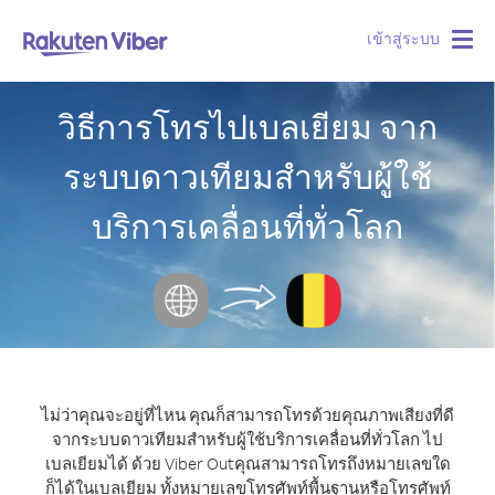
เข้าสู่ระบบ
Togg
navig
วิธีการโทรไปเบลเยียม จาก
ระบบดาวเทียมสำหรับผู้ใช้
บริการเคลื่อนที่ทั่วโลก
ไม่ว่าคุณจะอยู่ที่ไหน คุณก็สามารถโทรด้วยคุณภาพเสียงที่ดี
จากระบบดาวเทียมสำหรับผู้ใช้บริการเคลื่อนที่ทั่วโลก ไป
เบลเยียมได้ ด้วย Viber Out
คุณสามารถโทรถึงหมายเลขใด
ก็ได้ในเบลเยียม ทั้งหมายเลขโทรศัพท์พื้นฐานหรือโทรศัพท์