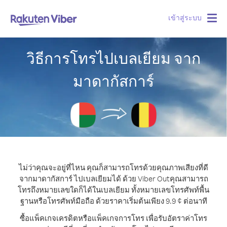
เข้าสู่ระบบ
Togg
navig
วิธีการโทรไปเบลเยียม จาก
มาดากัสการ์
ไม่ว่าคุณจะอยู่ที่ไหน คุณก็สามารถโทรด้วยคุณภาพเสียงที่ดี
จากมาดากัสการ์ ไปเบลเยียมได้ ด้วย Viber Out
คุณสามารถ
โทรถึงหมายเลขใดก็ได้ในเบลเยียม ทั้งหมายเลขโทรศัพท์พื้น
ฐานหรือโทรศัพท์มือถือ ด้วยราคาเริ่มต้นเพียง 9.9 ¢ ต่อนาที
ซื้อแพ็คเกจเครดิตหรือแพ็คเกจการโทร เพื่อรับอัตราค่าโทร