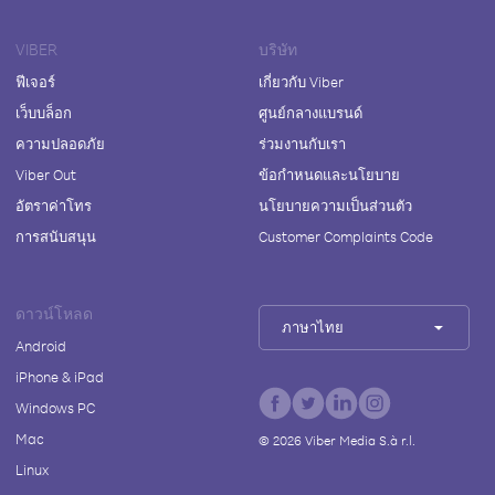
VIBER
บริษัท
ฟีเจอร์
เกี่ยวกับ Viber
เว็บบล็อก
ศูนย์กลางแบรนด์
ความปลอดภัย
ร่วมงานกับเรา
Viber Out
ข้อกำหนดและนโยบาย
อัตราค่าโทร
นโยบายความเป็นส่วนตัว
การสนับสนุน
Customer Complaints Code
ดาวน์โหลด
ภาษาไทย
Android
iPhone & iPad
Windows PC
Mac
©
2026
Viber Media S.à r.l.
Linux