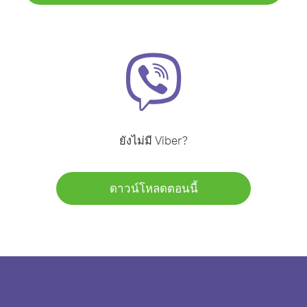
ยังไม่มี Viber?
ดาวน์โหลดตอนนี้