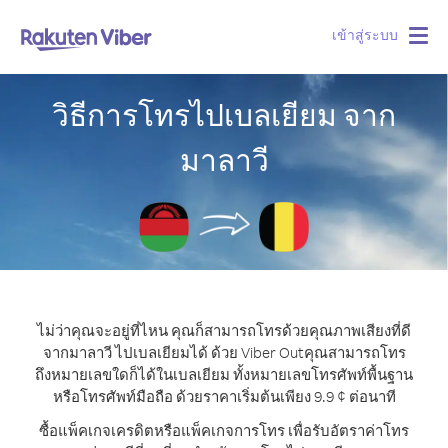
เข้าสู่ระบบ
Togg
navig
วิธีการโทรไปเบลเยียม จาก
มาลาวี
ไม่ว่าคุณจะอยู่ที่ไหน คุณก็สามารถโทรด้วยคุณภาพเสียงที่ดี
จากมาลาวี ไปเบลเยียมได้ ด้วย Viber Out
คุณสามารถโทร
ถึงหมายเลขใดก็ได้ในเบลเยียม ทั้งหมายเลขโทรศัพท์พื้นฐาน
หรือโทรศัพท์มือถือ ด้วยราคาเริ่มต้นเพียง 9.9 ¢ ต่อนาที
ซื้อแพ็คเกจเครดิตหรือแพ็คเกจการโทร เพื่อรับอัตราค่าโทร