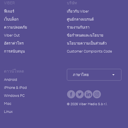
VIBER
บริษัท
ฟีเจอร์
เกี่ยวกับ Viber
เว็บบล็อก
ศูนย์กลางแบรนด์
ความปลอดภัย
ร่วมงานกับเรา
Viber Out
ข้อกำหนดและนโยบาย
อัตราค่าโทร
นโยบายความเป็นส่วนตัว
การสนับสนุน
Customer Complaints Code
ดาวน์โหลด
ภาษาไทย
Android
iPhone & iPad
Windows PC
Mac
©
2026
Viber Media S.à r.l.
Linux