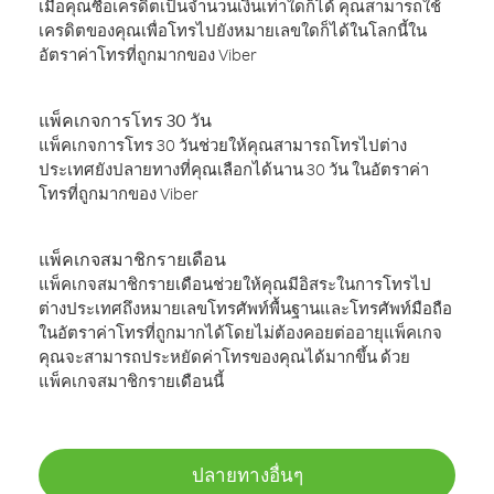
เมื่อคุณซื้อเครดิตเป็นจำนวนเงินเท่าใดก็ได้ คุณสามารถใช้
เครดิตของคุณเพื่อโทรไปยังหมายเลขใดก็ได้ในโลกนี้ใน
อัตราค่าโทรที่ถูกมากของ Viber
แพ็คเกจการโทร 30 วัน
แพ็คเกจการโทร 30 วันช่วยให้คุณสามารถโทรไปต่าง
ประเทศยังปลายทางที่คุณเลือกได้นาน 30 วัน ในอัตราค่า
โทรที่ถูกมากของ Viber
แพ็คเกจสมาชิกรายเดือน
แพ็คเกจสมาชิกรายเดือนช่วยให้คุณมีอิสระในการโทรไป
ต่างประเทศถึงหมายเลขโทรศัพท์พื้นฐานและโทรศัพท์มือถือ
ในอัตราค่าโทรที่ถูกมากได้โดยไม่ต้องคอยต่ออายุแพ็คเกจ
คุณจะสามารถประหยัดค่าโทรของคุณได้มากขึ้น ด้วย
แพ็คเกจสมาชิกรายเดือนนี้
ปลายทางอื่นๆ