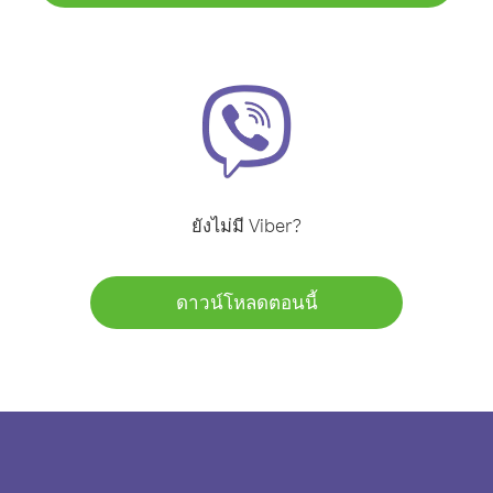
ยังไม่มี Viber?
ดาวน์โหลดตอนนี้