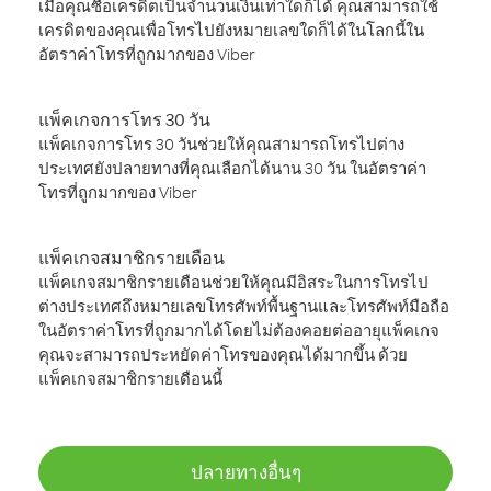
เมื่อคุณซื้อเครดิตเป็นจำนวนเงินเท่าใดก็ได้ คุณสามารถใช้
เครดิตของคุณเพื่อโทรไปยังหมายเลขใดก็ได้ในโลกนี้ใน
อัตราค่าโทรที่ถูกมากของ Viber
แพ็คเกจการโทร 30 วัน
แพ็คเกจการโทร 30 วันช่วยให้คุณสามารถโทรไปต่าง
ประเทศยังปลายทางที่คุณเลือกได้นาน 30 วัน ในอัตราค่า
โทรที่ถูกมากของ Viber
แพ็คเกจสมาชิกรายเดือน
แพ็คเกจสมาชิกรายเดือนช่วยให้คุณมีอิสระในการโทรไป
ต่างประเทศถึงหมายเลขโทรศัพท์พื้นฐานและโทรศัพท์มือถือ
ในอัตราค่าโทรที่ถูกมากได้โดยไม่ต้องคอยต่ออายุแพ็คเกจ
คุณจะสามารถประหยัดค่าโทรของคุณได้มากขึ้น ด้วย
แพ็คเกจสมาชิกรายเดือนนี้
ปลายทางอื่นๆ