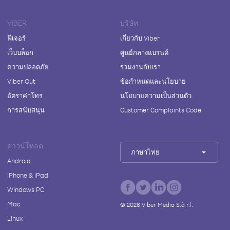
VIBER
บริษัท
ฟีเจอร์
เกี่ยวกับ Viber
เว็บบล็อก
ศูนย์กลางแบรนด์
ความปลอดภัย
ร่วมงานกับเรา
Viber Out
ข้อกำหนดและนโยบาย
อัตราค่าโทร
นโยบายความเป็นส่วนตัว
การสนับสนุน
Customer Complaints Code
ดาวน์โหลด
ภาษาไทย
Android
iPhone & iPad
Windows PC
Mac
©
2026
Viber Media S.à r.l.
Linux