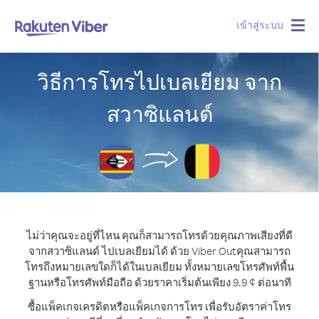
เข้าสู่ระบบ
Togg
navig
วิธีการโทรไปเบลเยียม จาก
สวาซิแลนด์
ไม่ว่าคุณจะอยู่ที่ไหน คุณก็สามารถโทรด้วยคุณภาพเสียงที่ดี
จากสวาซิแลนด์ ไปเบลเยียมได้ ด้วย Viber Out
คุณสามารถ
โทรถึงหมายเลขใดก็ได้ในเบลเยียม ทั้งหมายเลขโทรศัพท์พื้น
ฐานหรือโทรศัพท์มือถือ ด้วยราคาเริ่มต้นเพียง 9.9 ¢ ต่อนาที
ซื้อแพ็คเกจเครดิตหรือแพ็คเกจการโทร เพื่อรับอัตราค่าโทร