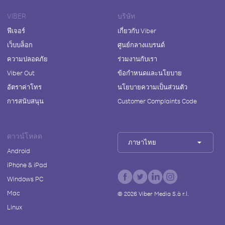
VIBER
บริษัท
ฟีเจอร์
เกี่ยวกับ Viber
เว็บบล็อก
ศูนย์กลางแบรนด์
ความปลอดภัย
ร่วมงานกับเรา
Viber Out
ข้อกำหนดและนโยบาย
อัตราค่าโทร
นโยบายความเป็นส่วนตัว
การสนับสนุน
Customer Complaints Code
ดาวน์โหลด
ภาษาไทย
Android
iPhone & iPad
Windows PC
Mac
©
2026
Viber Media S.à r.l.
Linux