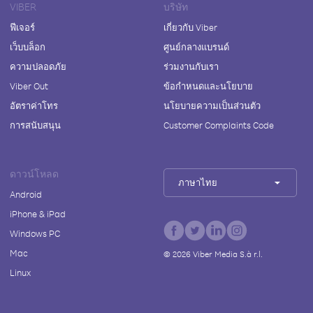
VIBER
บริษัท
ฟีเจอร์
เกี่ยวกับ Viber
เว็บบล็อก
ศูนย์กลางแบรนด์
ความปลอดภัย
ร่วมงานกับเรา
Viber Out
ข้อกำหนดและนโยบาย
อัตราค่าโทร
นโยบายความเป็นส่วนตัว
การสนับสนุน
Customer Complaints Code
ดาวน์โหลด
ภาษาไทย
Android
iPhone & iPad
Windows PC
Mac
©
2026
Viber Media S.à r.l.
Linux