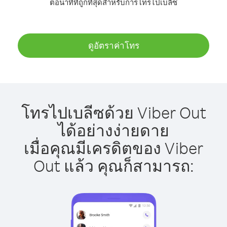
ต่อนาทีที่ถูกที่สุดสำหรับการโทรไปเบลีซ
ดูอัตราค่าโทร
โทรไปเบลีซด้วย Viber Out
ได้อย่างง่ายดาย
เมื่อคุณมีเครดิตของ Viber
Out แล้ว คุณก็สามารถ: