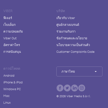
VIBER
บริษัท
ฟีเจอร์
เกี่ยวกับ Viber
เว็บบล็อก
ศูนย์กลางแบรนด์
ความปลอดภัย
ร่วมงานกับเรา
Viber Out
ข้อกำหนดและนโยบาย
อัตราค่าโทร
นโยบายความเป็นส่วนตัว
การสนับสนุน
Customer Complaints Code
ดาวน์โหลด
ภาษาไทย
Android
iPhone & iPad
Windows PC
Mac
©
2026
Viber Media S.à r.l.
Linux