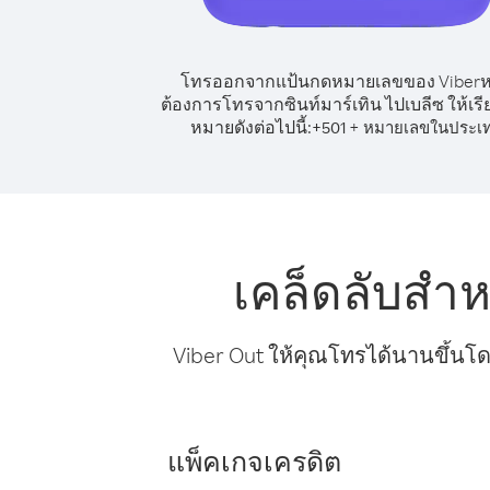
โทรออกจากแป้นกดหมายเลขของ Viber
ต้องการโทรจากซินท์มาร์เทิน ไปเบลีซ ให้เร
หมายดังต่อไปนี้:
+
+
501
หมายเลขในประเ
เคล็ดลับสำห
Viber Out ให้คุณโทรได้นานขึ้นโด
แพ็คเกจเครดิต