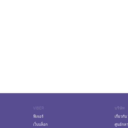
VIBER
บริษัท
ฟีเจอร์
เกี่ยวกับ
เว็บบล็อก
ศูนย์กล