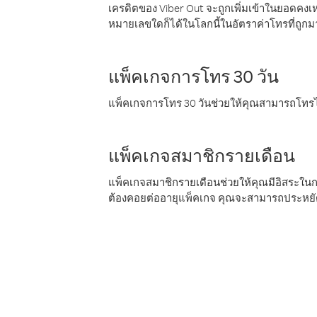
เครดิตของ Viber Out จะถูกเพิ่มเข้าในยอดคงเห
หมายเลขใดก็ได้ในโลกนี้ในอัตราค่าโทรที่ถูก
แพ็คเกจการโทร 30 วัน
แพ็คเกจการโทร 30 วันช่วยให้คุณสามารถโทรไป
แพ็คเกจสมาชิกรายเดือน
แพ็คเกจสมาชิกรายเดือนช่วยให้คุณมีอิสระใน
ต้องคอยต่ออายุแพ็คเกจ คุณจะสามารถประหยัด