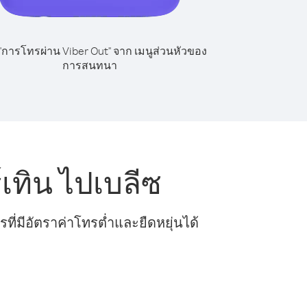
 "การโทรผ่าน Viber Out" จาก เมนูส่วนหัวของ
การสนทนา
เทิน ไปเบลีซ
ี่มีอัตราค่าโทรต่ำและยืดหยุ่นได้