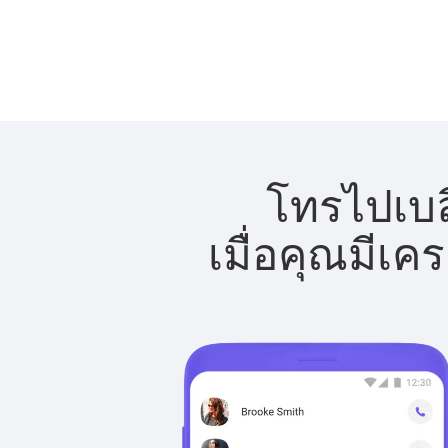
โทรไปเบล
เมื่อคุณมีเค