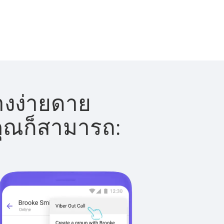
างง่ายดาย
 คุณก็สามารถ: