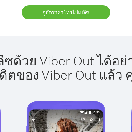
ดูอัตราค่าโทรไปเบลีซ
ีซด้วย Viber Out ได้อย่
รดิตของ Viber Out แล้ว