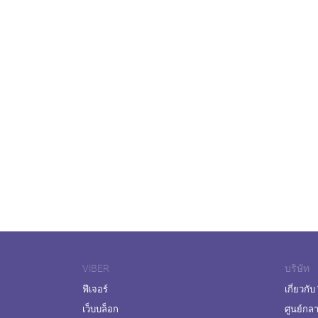
VIBER
บริษัท
ฟีเจอร์
เกี่ยวกับ
เว็บบล็อก
ศูนย์กล