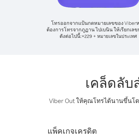
โทรออกจากแป้นกดหมายเลขของ Viber
ต้องการโทรจากภูฏาน ไปเบนิน ให้เรียกเล
ดังต่อไปนี้:
+
+
229
หมายเลขในประเทศ
เคล็ดลั
Viber Out ให้คุณโทรได้นานขึ้นโด
แพ็คเกจเครดิต