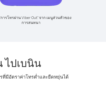
 "การโทรผ่าน Viber Out" จาก เมนูส่วนหัวของ
การสนทนา
 ไปเบนิน
ี่มีอัตราค่าโทรต่ำและยืดหยุ่นได้