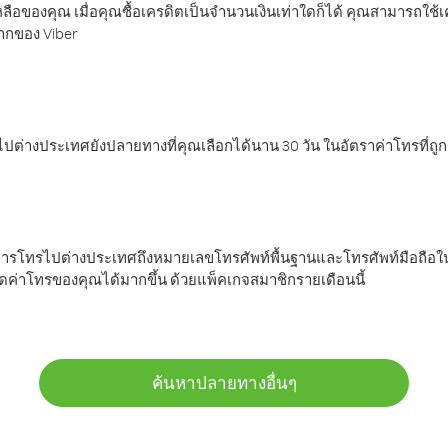
ลือของคุณ เมื่อคุณซื้อเครดิตเป็นจำนวนเงินเท่าใดก็ได้ คุณสามารถใช้
มากของ Viber
ต่างประเทศยังปลายทางที่คุณเลือกได้นาน 30 วัน ในอัตราค่าโทรที่ถู
การโทรไปต่างประเทศถึงหมายเลขโทรศัพท์พื้นฐานและโทรศัพท์มือถือใน
ค่าโทรของคุณได้มากขึ้น ด้วยแพ็คเกจสมาชิกรายเดือนนี้
ค้นหาปลายทางอื่นๆ