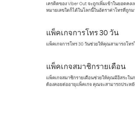
เครดิตของ Viber Out จะถูกเพิ่มเข้าในยอดคงเห
หมายเลขใดก็ได้ในโลกนี้ในอัตราค่าโทรที่ถูก
แพ็คเกจการโทร 30 วัน
แพ็คเกจการโทร 30 วันช่วยให้คุณสามารถโทรไป
แพ็คเกจสมาชิกรายเดือน
แพ็คเกจสมาชิกรายเดือนช่วยให้คุณมีอิสระใน
ต้องคอยต่ออายุแพ็คเกจ คุณจะสามารถประหยัด