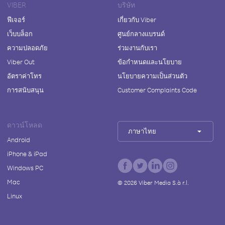
VIBER
บริษัท
ฟีเจอร์
เกี่ยวกับ Viber
เว็บบล็อก
ศูนย์กลางแบรนด์
ความปลอดภัย
ร่วมงานกับเรา
Viber Out
ข้อกำหนดและนโยบาย
อัตราค่าโทร
นโยบายความเป็นส่วนตัว
การสนับสนุน
Customer Complaints Code
ดาวน์โหลด
ภาษาไทย
Android
iPhone & iPad
Windows PC
Mac
©
2026
Viber Media S.à r.l.
Linux