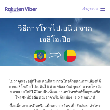
เข้าสู่ระบบ
Togg
navig
วิธีการโทรไปเบนิน จาก
เอธิโอเปีย
ไม่ว่าคุณจะอยู่ที่ไหน คุณก็สามารถโทรด้วยคุณภาพเสียงที่ดี
จากเอธิโอเปีย ไปเบนินได้ ด้วย Viber Out
คุณสามารถโทรถึง
หมายเลขใดก็ได้ในเบนิน ทั้งหมายเลขโทรศัพท์พื้นฐานหรือ
โทรศัพท์มือถือ ด้วยราคาเริ่มต้นเพียง 45.0 ¢ ต่อนาที
ซื้อแพ็คเกจเครดิตหรือแพ็คเกจการโทร เพื่อรับอัตราค่าโทร