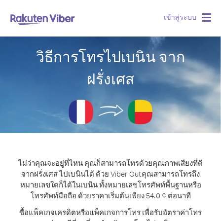
เข้าสู่ระบบ
Togg
navig
วิธีการโทรไปเบนิน จาก
ฝรั่งเศส
ไม่ว่าคุณจะอยู่ที่ไหน คุณก็สามารถโทรด้วยคุณภาพเสียงที่ดี
จากฝรั่งเศส ไปเบนินได้ ด้วย Viber Out
คุณสามารถโทรถึง
หมายเลขใดก็ได้ในเบนิน ทั้งหมายเลขโทรศัพท์พื้นฐานหรือ
โทรศัพท์มือถือ ด้วยราคาเริ่มต้นเพียง 54.0 ¢ ต่อนาที
ซื้อแพ็คเกจเครดิตหรือแพ็คเกจการโทร เพื่อรับอัตราค่าโทร