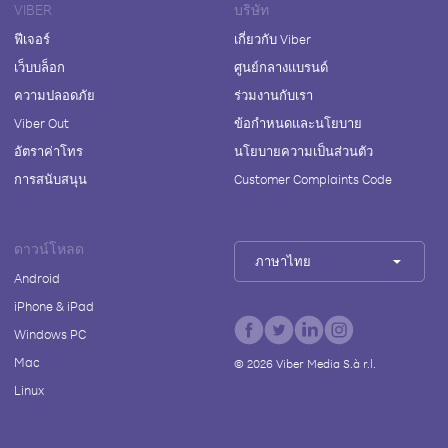
VIBER
บริษัท
ฟีเจอร์
เกี่ยวกับ Viber
เว็บบล็อก
ศูนย์กลางแบรนด์
ความปลอดภัย
ร่วมงานกับเรา
Viber Out
ข้อกำหนดและนโยบาย
อัตราค่าโทร
นโยบายความเป็นส่วนตัว
การสนับสนุน
Customer Complaints Code
ดาวน์โหลด
ภาษาไทย
Android
iPhone & iPad
Windows PC
Mac
©
2026
Viber Media S.à r.l.
Linux