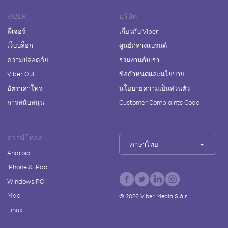
VIBER
บริษัท
ฟีเจอร์
เกี่ยวกับ Viber
เว็บบล็อก
ศูนย์กลางแบรนด์
ความปลอดภัย
ร่วมงานกับเรา
Viber Out
ข้อกำหนดและนโยบาย
อัตราค่าโทร
นโยบายความเป็นส่วนตัว
การสนับสนุน
Customer Complaints Code
ดาวน์โหลด
ภาษาไทย
Android
iPhone & iPad
Windows PC
Mac
©
2026
Viber Media S.à r.l.
Linux