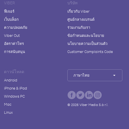
VIBER
บริษัท
ฟีเจอร์
เกี่ยวกับ Viber
เว็บบล็อก
ศูนย์กลางแบรนด์
ความปลอดภัย
ร่วมงานกับเรา
Viber Out
ข้อกำหนดและนโยบาย
อัตราค่าโทร
นโยบายความเป็นส่วนตัว
การสนับสนุน
Customer Complaints Code
ดาวน์โหลด
ภาษาไทย
Android
iPhone & iPad
Windows PC
Mac
©
2026
Viber Media S.à r.l.
Linux