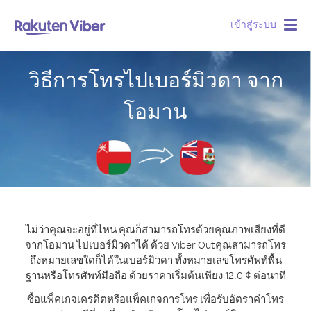
เข้าสู่ระบบ
Togg
navig
วิธีการโทรไปเบอร์มิวดา จาก
โอมาน
ไม่ว่าคุณจะอยู่ที่ไหน คุณก็สามารถโทรด้วยคุณภาพเสียงที่ดี
จากโอมาน ไปเบอร์มิวดาได้ ด้วย Viber Out
คุณสามารถโทร
ถึงหมายเลขใดก็ได้ในเบอร์มิวดา ทั้งหมายเลขโทรศัพท์พื้น
ฐานหรือโทรศัพท์มือถือ ด้วยราคาเริ่มต้นเพียง 12.0 ¢ ต่อนาที
ซื้อแพ็คเกจเครดิตหรือแพ็คเกจการโทร เพื่อรับอัตราค่าโทร