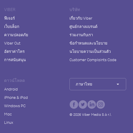
VIBER
บริษัท
ฟีเจอร์
เกี่ยวกับ Viber
เว็บบล็อก
ศูนย์กลางแบรนด์
ความปลอดภัย
ร่วมงานกับเรา
Viber Out
ข้อกำหนดและนโยบาย
อัตราค่าโทร
นโยบายความเป็นส่วนตัว
การสนับสนุน
Customer Complaints Code
ดาวน์โหลด
ภาษาไทย
Android
iPhone & iPad
Windows PC
Mac
©
2026
Viber Media S.à r.l.
Linux