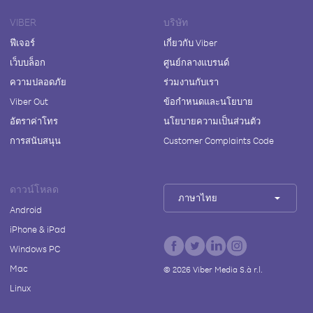
VIBER
บริษัท
ฟีเจอร์
เกี่ยวกับ Viber
เว็บบล็อก
ศูนย์กลางแบรนด์
ความปลอดภัย
ร่วมงานกับเรา
Viber Out
ข้อกำหนดและนโยบาย
อัตราค่าโทร
นโยบายความเป็นส่วนตัว
การสนับสนุน
Customer Complaints Code
ดาวน์โหลด
ภาษาไทย
Android
iPhone & iPad
Windows PC
Mac
©
2026
Viber Media S.à r.l.
Linux