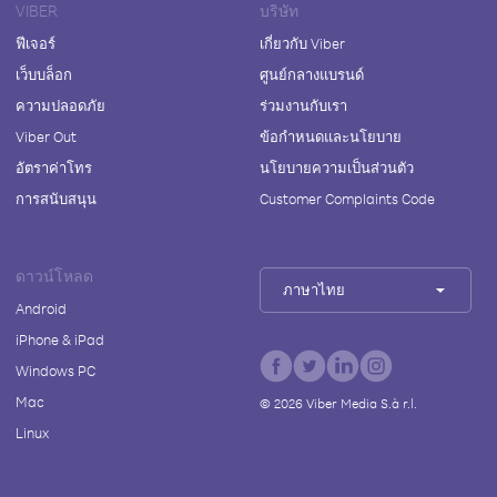
VIBER
บริษัท
ฟีเจอร์
เกี่ยวกับ Viber
เว็บบล็อก
ศูนย์กลางแบรนด์
ความปลอดภัย
ร่วมงานกับเรา
Viber Out
ข้อกำหนดและนโยบาย
อัตราค่าโทร
นโยบายความเป็นส่วนตัว
การสนับสนุน
Customer Complaints Code
ดาวน์โหลด
ภาษาไทย
Android
iPhone & iPad
Windows PC
Mac
©
2026
Viber Media S.à r.l.
Linux