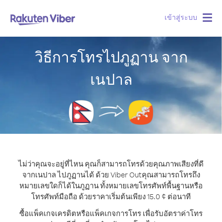
เข้าสู่ระบบ
Togg
navig
วิธีการโทรไปภูฏาน จาก
เนปาล
ไม่ว่าคุณจะอยู่ที่ไหน คุณก็สามารถโทรด้วยคุณภาพเสียงที่ดี
จากเนปาล ไปภูฏานได้ ด้วย Viber Out
คุณสามารถโทรถึง
หมายเลขใดก็ได้ในภูฏาน ทั้งหมายเลขโทรศัพท์พื้นฐานหรือ
โทรศัพท์มือถือ ด้วยราคาเริ่มต้นเพียง 15.0 ¢ ต่อนาที
ซื้อแพ็คเกจเครดิตหรือแพ็คเกจการโทร เพื่อรับอัตราค่าโทร