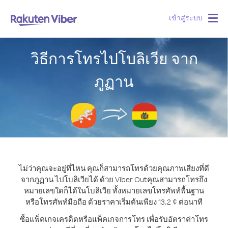
เข้าสู่ระบบ
Togg
navig
วิธีการโทรไปโบลิเวีย จาก
ภูฏาน
ไม่ว่าคุณจะอยู่ที่ไหน คุณก็สามารถโทรด้วยคุณภาพเสียงที่ดี
จากภูฏาน ไปโบลิเวียได้ ด้วย Viber Out
คุณสามารถโทรถึง
หมายเลขใดก็ได้ในโบลิเวีย ทั้งหมายเลขโทรศัพท์พื้นฐาน
หรือโทรศัพท์มือถือ ด้วยราคาเริ่มต้นเพียง 13.2 ¢ ต่อนาที
ซื้อแพ็คเกจเครดิตหรือแพ็คเกจการโทร เพื่อรับอัตราค่าโทร