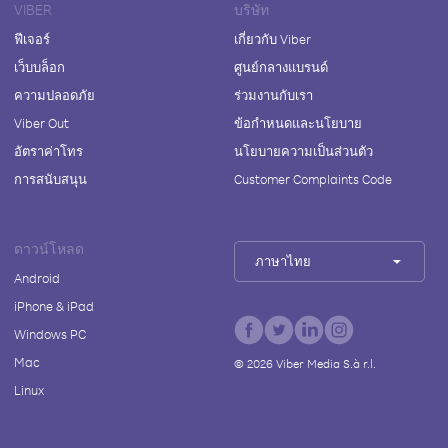
VIBER
บริษัท
ฟีเจอร์
เกี่ยวกับ Viber
เว็บบล็อก
ศูนย์กลางแบรนด์
ความปลอดภัย
ร่วมงานกับเรา
Viber Out
ข้อกำหนดและนโยบาย
อัตราค่าโทร
นโยบายความเป็นส่วนตัว
การสนับสนุน
Customer Complaints Code
ดาวน์โหลด
ภาษาไทย
Android
iPhone & iPad
Windows PC
Mac
©
2026
Viber Media S.à r.l.
Linux