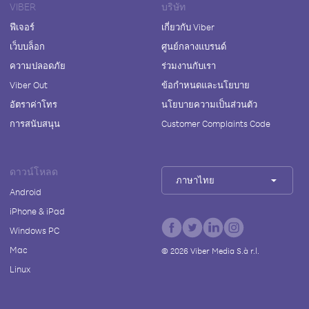
VIBER
บริษัท
ฟีเจอร์
เกี่ยวกับ Viber
เว็บบล็อก
ศูนย์กลางแบรนด์
ความปลอดภัย
ร่วมงานกับเรา
Viber Out
ข้อกำหนดและนโยบาย
อัตราค่าโทร
นโยบายความเป็นส่วนตัว
การสนับสนุน
Customer Complaints Code
ดาวน์โหลด
ภาษาไทย
Android
iPhone & iPad
Windows PC
Mac
©
2026
Viber Media S.à r.l.
Linux