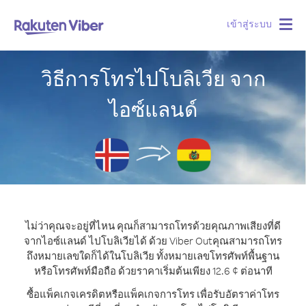
เข้าสู่ระบบ
Togg
navig
วิธีการโทรไปโบลิเวีย จาก
ไอซ์แลนด์
ไม่ว่าคุณจะอยู่ที่ไหน คุณก็สามารถโทรด้วยคุณภาพเสียงที่ดี
จากไอซ์แลนด์ ไปโบลิเวียได้ ด้วย Viber Out
คุณสามารถโทร
ถึงหมายเลขใดก็ได้ในโบลิเวีย ทั้งหมายเลขโทรศัพท์พื้นฐาน
หรือโทรศัพท์มือถือ ด้วยราคาเริ่มต้นเพียง 12.6 ¢ ต่อนาที
ซื้อแพ็คเกจเครดิตหรือแพ็คเกจการโทร เพื่อรับอัตราค่าโทร