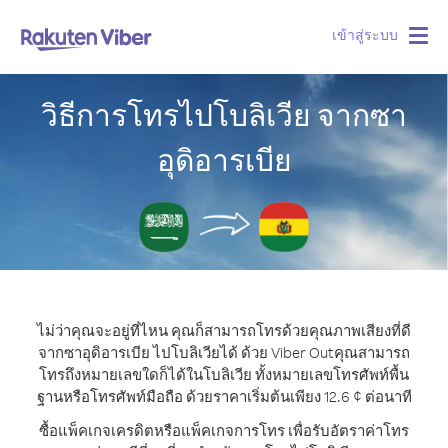
เข้าสู่ระบบ
Togg
navig
วิธีการโทรไปโบลิเวีย จากซา
อุดิอารเบีย
ไม่ว่าคุณจะอยู่ที่ไหน คุณก็สามารถโทรด้วยคุณภาพเสียงที่ดี
จากซาอุดิอารเบีย ไปโบลิเวียได้ ด้วย Viber Out
คุณสามารถ
โทรถึงหมายเลขใดก็ได้ในโบลิเวีย ทั้งหมายเลขโทรศัพท์พื้น
ฐานหรือโทรศัพท์มือถือ ด้วยราคาเริ่มต้นเพียง 12.6 ¢ ต่อนาที
ซื้อแพ็คเกจเครดิตหรือแพ็คเกจการโทร เพื่อรับอัตราค่าโทร