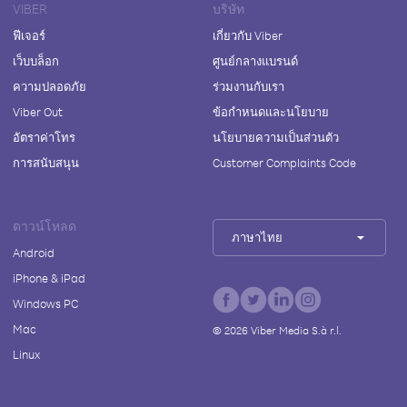
VIBER
บริษัท
ฟีเจอร์
เกี่ยวกับ Viber
เว็บบล็อก
ศูนย์กลางแบรนด์
ความปลอดภัย
ร่วมงานกับเรา
Viber Out
ข้อกำหนดและนโยบาย
อัตราค่าโทร
นโยบายความเป็นส่วนตัว
การสนับสนุน
Customer Complaints Code
ดาวน์โหลด
ภาษาไทย
Android
iPhone & iPad
Windows PC
Mac
©
2026
Viber Media S.à r.l.
Linux