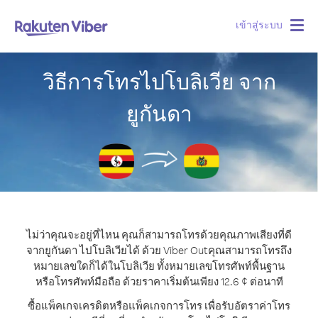
เข้าสู่ระบบ
Togg
navig
วิธีการโทรไปโบลิเวีย จาก
ยูกันดา
ไม่ว่าคุณจะอยู่ที่ไหน คุณก็สามารถโทรด้วยคุณภาพเสียงที่ดี
จากยูกันดา ไปโบลิเวียได้ ด้วย Viber Out
คุณสามารถโทรถึง
หมายเลขใดก็ได้ในโบลิเวีย ทั้งหมายเลขโทรศัพท์พื้นฐาน
หรือโทรศัพท์มือถือ ด้วยราคาเริ่มต้นเพียง 12.6 ¢ ต่อนาที
ซื้อแพ็คเกจเครดิตหรือแพ็คเกจการโทร เพื่อรับอัตราค่าโทร