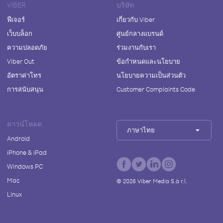
VIBER
บริษัท
ฟีเจอร์
เกี่ยวกับ Viber
เว็บบล็อก
ศูนย์กลางแบรนด์
ความปลอดภัย
ร่วมงานกับเรา
Viber Out
ข้อกำหนดและนโยบาย
อัตราค่าโทร
นโยบายความเป็นส่วนตัว
การสนับสนุน
Customer Complaints Code
ดาวน์โหลด
ภาษาไทย
Android
iPhone & iPad
Windows PC
Mac
©
2026
Viber Media S.à r.l.
Linux