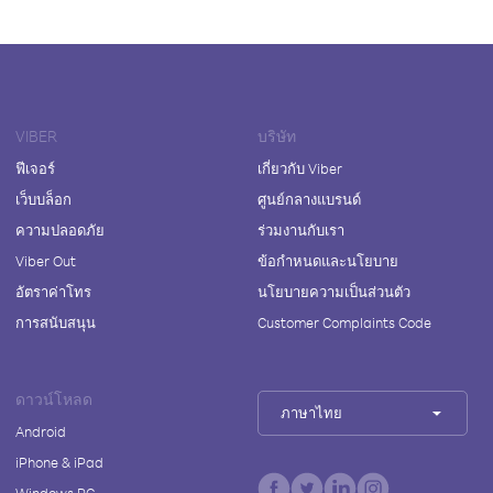
VIBER
บริษัท
ฟีเจอร์
เกี่ยวกับ Viber
เว็บบล็อก
ศูนย์กลางแบรนด์
ความปลอดภัย
ร่วมงานกับเรา
Viber Out
ข้อกำหนดและนโยบาย
อัตราค่าโทร
นโยบายความเป็นส่วนตัว
การสนับสนุน
Customer Complaints Code
ดาวน์โหลด
ภาษาไทย
Android
iPhone & iPad