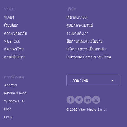
VIBER
บริษัท
ฟีเจอร์
เกี่ยวกับ Viber
เว็บบล็อก
ศูนย์กลางแบรนด์
ความปลอดภัย
ร่วมงานกับเรา
Viber Out
ข้อกำหนดและนโยบาย
อัตราค่าโทร
นโยบายความเป็นส่วนตัว
การสนับสนุน
Customer Complaints Code
ดาวน์โหลด
ภาษาไทย
Android
iPhone & iPad
Windows PC
Mac
©
2026
Viber Media S.à r.l.
Linux