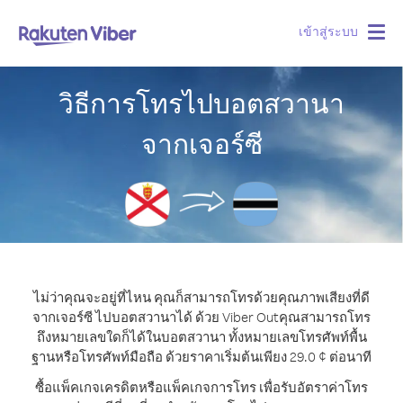
เข้าสู่ระบบ
Togg
navig
วิธีการโทรไปบอตสวานา
จากเจอร์ซี
ไม่ว่าคุณจะอยู่ที่ไหน คุณก็สามารถโทรด้วยคุณภาพเสียงที่ดี
จากเจอร์ซี ไปบอตสวานาได้ ด้วย Viber Out
คุณสามารถโทร
ถึงหมายเลขใดก็ได้ในบอตสวานา ทั้งหมายเลขโทรศัพท์พื้น
ฐานหรือโทรศัพท์มือถือ ด้วยราคาเริ่มต้นเพียง 29.0 ¢ ต่อนาที
ซื้อแพ็คเกจเครดิตหรือแพ็คเกจการโทร เพื่อรับอัตราค่าโทร