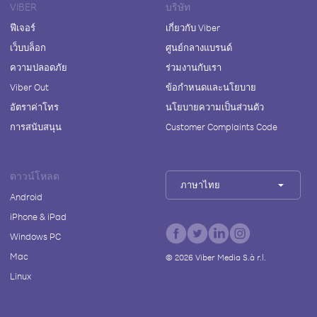
VIBER
บริษัท
ฟีเจอร์
เกี่ยวกับ Viber
เว็บบล็อก
ศูนย์กลางแบรนด์
ความปลอดภัย
ร่วมงานกับเรา
Viber Out
ข้อกำหนดและนโยบาย
อัตราค่าโทร
นโยบายความเป็นส่วนตัว
การสนับสนุน
Customer Complaints Code
ดาวน์โหลด
ภาษาไทย
Android
iPhone & iPad
Windows PC
Mac
©
2026
Viber Media S.à r.l.
Linux