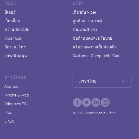
VIBER
บริษัท
ฟีเจอร์
เกี่ยวกับ Viber
เว็บบล็อก
ศูนย์กลางแบรนด์
ความปลอดภัย
ร่วมงานกับเรา
Viber Out
ข้อกำหนดและนโยบาย
อัตราค่าโทร
นโยบายความเป็นส่วนตัว
การสนับสนุน
Customer Complaints Code
ดาวน์โหลด
ภาษาไทย
Android
iPhone & iPad
Windows PC
Mac
©
2026
Viber Media S.à r.l.
Linux