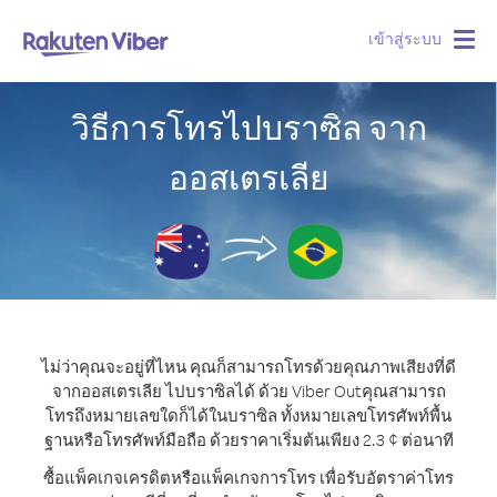
เข้าสู่ระบบ
Togg
navig
วิธีการโทรไปบราซิล จาก
ออสเตรเลีย
ไม่ว่าคุณจะอยู่ที่ไหน คุณก็สามารถโทรด้วยคุณภาพเสียงที่ดี
จากออสเตรเลีย ไปบราซิลได้ ด้วย Viber Out
คุณสามารถ
โทรถึงหมายเลขใดก็ได้ในบราซิล ทั้งหมายเลขโทรศัพท์พื้น
ฐานหรือโทรศัพท์มือถือ ด้วยราคาเริ่มต้นเพียง 2.3 ¢ ต่อนาที
ซื้อแพ็คเกจเครดิตหรือแพ็คเกจการโทร เพื่อรับอัตราค่าโทร