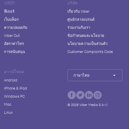
VIBER
บริษัท
ฟีเจอร์
เกี่ยวกับ Viber
เว็บบล็อก
ศูนย์กลางแบรนด์
ความปลอดภัย
ร่วมงานกับเรา
Viber Out
ข้อกำหนดและนโยบาย
อัตราค่าโทร
นโยบายความเป็นส่วนตัว
การสนับสนุน
Customer Complaints Code
ดาวน์โหลด
ภาษาไทย
Android
iPhone & iPad
Windows PC
Mac
©
2026
Viber Media S.à r.l.
Linux