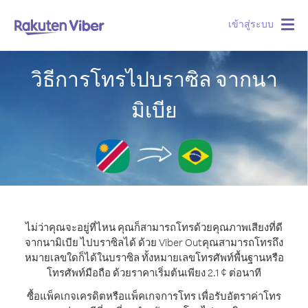
เข้าสู่ระบบ
Togg
navig
วิธีการโทรไปบราซิล จากนา
มิเบีย
ไม่ว่าคุณจะอยู่ที่ไหน คุณก็สามารถโทรด้วยคุณภาพเสียงที่ดี
จากนามิเบีย ไปบราซิลได้ ด้วย Viber Out
คุณสามารถโทรถึง
หมายเลขใดก็ได้ในบราซิล ทั้งหมายเลขโทรศัพท์พื้นฐานหรือ
โทรศัพท์มือถือ ด้วยราคาเริ่มต้นเพียง 2.1 ¢ ต่อนาที
ซื้อแพ็คเกจเครดิตหรือแพ็คเกจการโทร เพื่อรับอัตราค่าโทร