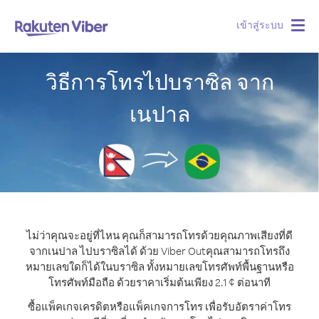
เข้าสู่ระบบ
Togg
navig
วิธีการโทรไปบราซิล จาก
เนปาล
ไม่ว่าคุณจะอยู่ที่ไหน คุณก็สามารถโทรด้วยคุณภาพเสียงที่ดี
จากเนปาล ไปบราซิลได้ ด้วย Viber Out
คุณสามารถโทรถึง
หมายเลขใดก็ได้ในบราซิล ทั้งหมายเลขโทรศัพท์พื้นฐานหรือ
โทรศัพท์มือถือ ด้วยราคาเริ่มต้นเพียง 2.1 ¢ ต่อนาที
ซื้อแพ็คเกจเครดิตหรือแพ็คเกจการโทร เพื่อรับอัตราค่าโทร