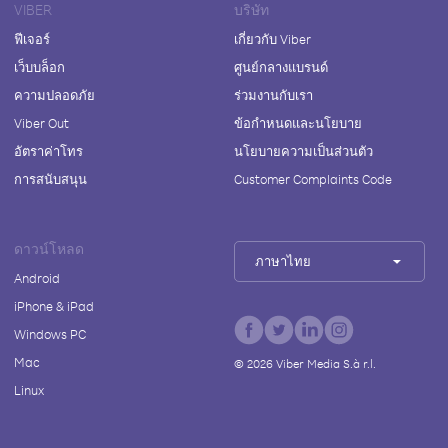
VIBER
บริษัท
ฟีเจอร์
เกี่ยวกับ Viber
เว็บบล็อก
ศูนย์กลางแบรนด์
ความปลอดภัย
ร่วมงานกับเรา
Viber Out
ข้อกำหนดและนโยบาย
อัตราค่าโทร
นโยบายความเป็นส่วนตัว
การสนับสนุน
Customer Complaints Code
ดาวน์โหลด
ภาษาไทย
Android
iPhone & iPad
Windows PC
Mac
©
2026
Viber Media S.à r.l.
Linux