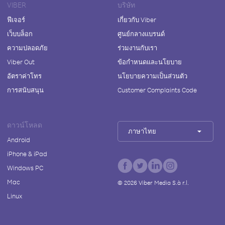
VIBER
บริษัท
ฟีเจอร์
เกี่ยวกับ Viber
เว็บบล็อก
ศูนย์กลางแบรนด์
ความปลอดภัย
ร่วมงานกับเรา
Viber Out
ข้อกำหนดและนโยบาย
อัตราค่าโทร
นโยบายความเป็นส่วนตัว
การสนับสนุน
Customer Complaints Code
ดาวน์โหลด
ภาษาไทย
Android
iPhone & iPad
Windows PC
Mac
©
2026
Viber Media S.à r.l.
Linux