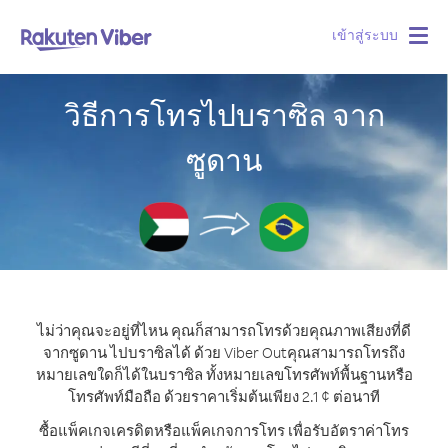
เข้าสู่ระบบ
Togg
navig
วิธีการโทรไปบราซิล จาก
ซูดาน
ไม่ว่าคุณจะอยู่ที่ไหน คุณก็สามารถโทรด้วยคุณภาพเสียงที่ดี
จากซูดาน ไปบราซิลได้ ด้วย Viber Out
คุณสามารถโทรถึง
หมายเลขใดก็ได้ในบราซิล ทั้งหมายเลขโทรศัพท์พื้นฐานหรือ
โทรศัพท์มือถือ ด้วยราคาเริ่มต้นเพียง 2.1 ¢ ต่อนาที
ซื้อแพ็คเกจเครดิตหรือแพ็คเกจการโทร เพื่อรับอัตราค่าโทร