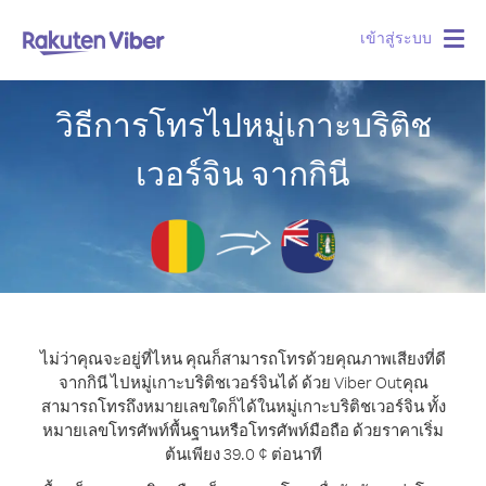
เข้าสู่ระบบ
Togg
navig
วิธีการโทรไปหมู่เกาะบริติช
เวอร์จิน จากกินี
ไม่ว่าคุณจะอยู่ที่ไหน คุณก็สามารถโทรด้วยคุณภาพเสียงที่ดี
จากกินี ไปหมู่เกาะบริติชเวอร์จินได้ ด้วย Viber Out
คุณ
สามารถโทรถึงหมายเลขใดก็ได้ในหมู่เกาะบริติชเวอร์จิน ทั้ง
หมายเลขโทรศัพท์พื้นฐานหรือโทรศัพท์มือถือ ด้วยราคาเริ่ม
ต้นเพียง 39.0 ¢ ต่อนาที