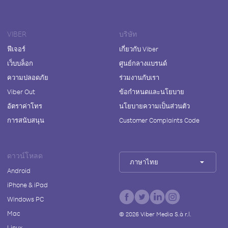
VIBER
บริษัท
ฟีเจอร์
เกี่ยวกับ Viber
เว็บบล็อก
ศูนย์กลางแบรนด์
ความปลอดภัย
ร่วมงานกับเรา
Viber Out
ข้อกำหนดและนโยบาย
อัตราค่าโทร
นโยบายความเป็นส่วนตัว
การสนับสนุน
Customer Complaints Code
ดาวน์โหลด
ภาษาไทย
Android
iPhone & iPad
Windows PC
Mac
©
2026
Viber Media S.à r.l.
Linux