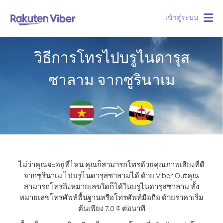
เข้าสู่ระบบ
Togg
navig
วิธีการโทรไปบรูไนดารุส
ซาลาม จากซูรินาเม
ไม่ว่าคุณจะอยู่ที่ไหน คุณก็สามารถโทรด้วยคุณภาพเสียงที่ดี
จากซูรินาเม ไปบรูไนดารุสซาลามได้ ด้วย Viber Out
คุณ
สามารถโทรถึงหมายเลขใดก็ได้ในบรูไนดารุสซาลาม ทั้ง
หมายเลขโทรศัพท์พื้นฐานหรือโทรศัพท์มือถือ ด้วยราคาเริ่ม
ต้นเพียง 7.0 ¢ ต่อนาที