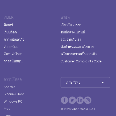
VIBER
บริษัท
ฟีเจอร์
เกี่ยวกับ Viber
เว็บบล็อก
ศูนย์กลางแบรนด์
ความปลอดภัย
ร่วมงานกับเรา
Viber Out
ข้อกำหนดและนโยบาย
อัตราค่าโทร
นโยบายความเป็นส่วนตัว
การสนับสนุน
Customer Complaints Code
ดาวน์โหลด
ภาษาไทย
Android
iPhone & iPad
Windows PC
Mac
©
2026
Viber Media S.à r.l.
Linux