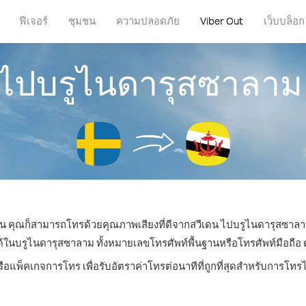
ฟีเจอร์
ชุมชน
ความปลอดภัย
Viber Out
เว็บบล็อก
รไปบรูไนดารุสซาลาม
่ไหน คุณก็สามารถโทรด้วยคุณภาพเสียงที่ดีจากสวีเดน ไปบรูไนดารุสซาลาม
บรูไนดารุสซาลาม ทั้งหมายเลขโทรศัพท์พื้นฐานหรือโทรศัพท์มือถือ ด้ว
รือแพ็คเกจการโทร เพื่อรับอัตราค่าโทรต่อนาทีที่ถูกที่สุดสำหรับการโ