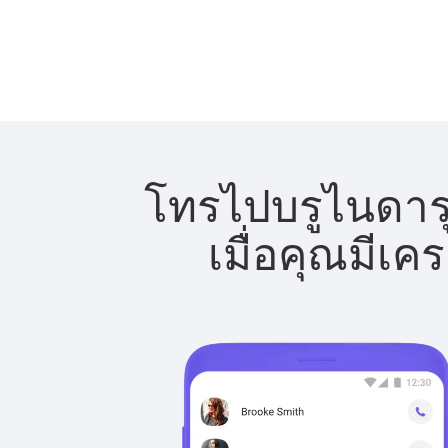
โทรไปบรูไนดารุ
เมื่อคุณมีเค