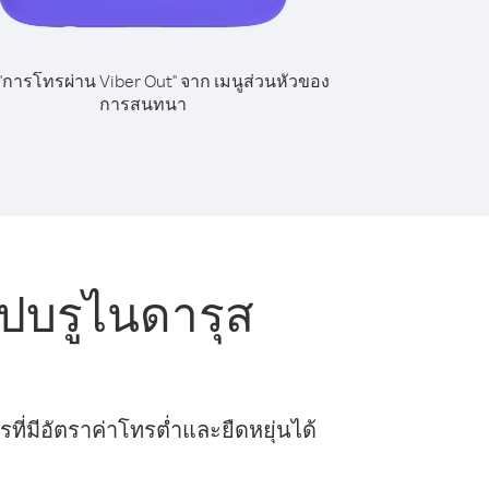
 "การโทรผ่าน Viber Out" จาก เมนูส่วนหัวของ
การสนทนา
ปบรูไนดารุส
ี่มีอัตราค่าโทรต่ำและยืดหยุ่นได้